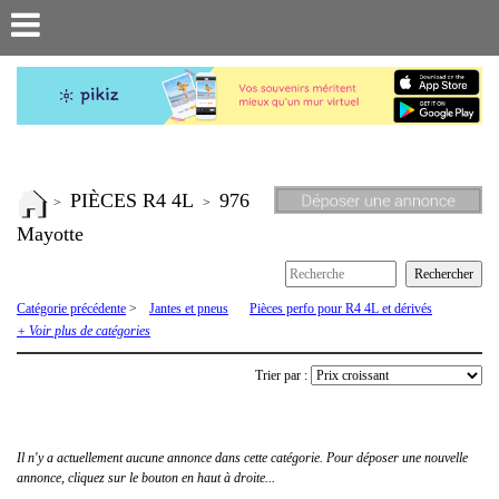
PIÈCES R4 4L
976
>
>
Mayotte
Catégorie précédente
>
Jantes et pneus
Pièces perfo pour R4 4L et dérivés
Pièces R4 4L
Voiture complète
+ Voir plus de catégories
Trier par :
Il n'y a actuellement aucune annonce dans cette catégorie. Pour déposer une nouvelle
annonce, cliquez sur le bouton en haut à droite...