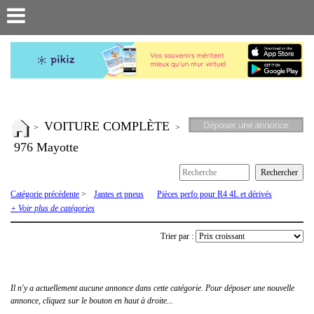
VOITURE COMPLÈTE
>
>
976 Mayotte
Catégorie précédente
>
Jantes et pneus
Pièces perfo pour R4 4L et dérivés
Pièces R4 4L
Voiture complète
+ Voir plus de catégories
Trier par :
Il n'y a actuellement aucune annonce dans cette catégorie. Pour déposer une nouvelle
annonce, cliquez sur le bouton en haut à droite...