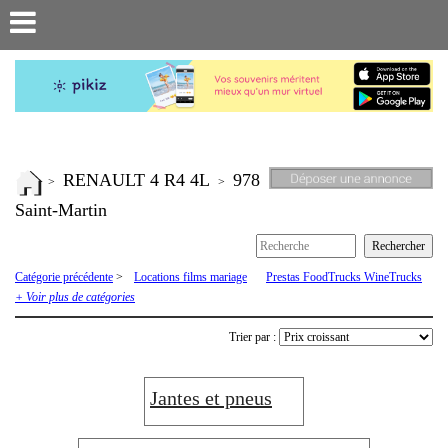
RENAULT 4 R4 4L
978
>
>
Saint-Martin
Catégorie précédente
>
Locations films mariage
Prestas FoodTrucks WineTrucks
Recherche de pièces ou véhicules
Renault 4 R4 4L
Renault 6
Renault
+ Voir plus de catégories
Estafette
Rodeo
Trier par :
Jantes et pneus