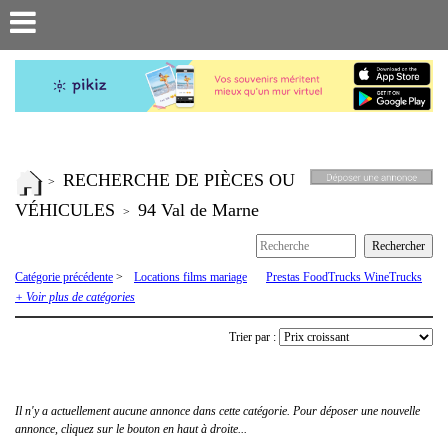
RECHERCHE DE PIÈCES OU
>
VÉHICULES
94 Val de Marne
>
Catégorie précédente
>
Locations films mariage
Prestas FoodTrucks WineTrucks
Recherche de pièces ou véhicules
Renault 4 R4 4L
Renault 6
Renault
+ Voir plus de catégories
Estafette
Rodeo
Trier par :
Il n'y a actuellement aucune annonce dans cette catégorie. Pour déposer une nouvelle
annonce, cliquez sur le bouton en haut à droite...