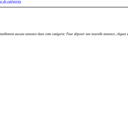
ult Estafette
Rodeo
us de catégories
actuellement aucune annonce dans cette catégorie. Pour déposer une nouvelle annonce, cliquez su