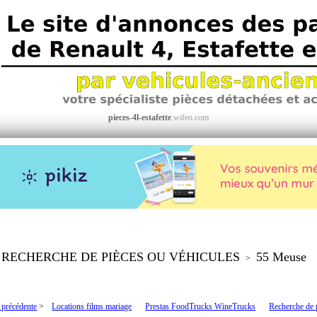
pieces-4l-estafette
.wifeo.com
RECHERCHE DE PIÈCES OU VÉHICULES
55 Meuse
>
 précédente
>
Locations films mariage
Prestas FoodTrucks WineTrucks
Recherche de 