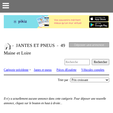
JANTES ET PNEUS
49
>
>
Maine et Loire
Catégorie précédente
>
Jantes et pneus
Pièces dEstafette
Véhicules complets
Trier par :
Il n'y a actuellement aucune annonce dans cette catégorie. Pour déposer une nouvelle
annonce, cliquez sur le bouton en haut à droite...