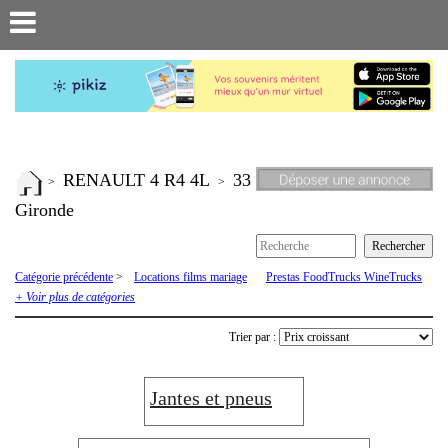
RENAULT 4 R4 4L
33
>
>
Gironde
Catégorie précédente
>
Locations films mariage
Prestas FoodTrucks WineTrucks
Recherche de pièces ou véhicules
Renault 4 R4 4L
Renault 6
Renault
+ Voir plus de catégories
Estafette
Rodeo
Trier par :
Jantes et pneus