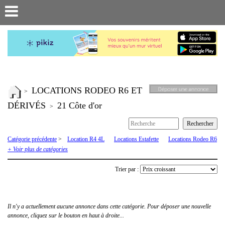
LOCATIONS RODEO R6 ET
>
DÉRIVÉS
21 Côte d'or
>
Catégorie précédente
>
Location R4 4L
Locations Estafette
Locations Rodeo R6
et dérivés
+ Voir plus de catégories
Trier par :
Il n'y a actuellement aucune annonce dans cette catégorie. Pour déposer une nouvelle
annonce, cliquez sur le bouton en haut à droite...