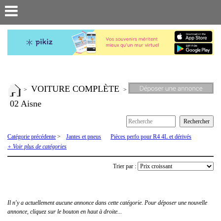
VOITURE COMPLÈTE
>
>
02 Aisne
Catégorie précédente
>
Jantes et pneus
Pièces perfo pour R4 4L et dérivés
Pièces R4 4L
Voiture complète
+ Voir plus de catégories
Trier par :
Il n'y a actuellement aucune annonce dans cette catégorie. Pour déposer une nouvelle
annonce, cliquez sur le bouton en haut à droite...