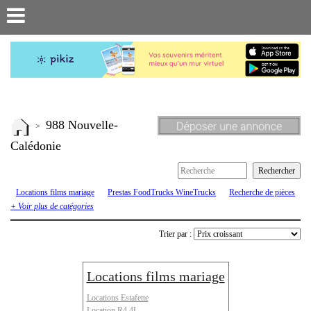
988 Nouvelle-
>
Calédonie
Locations films mariage
Prestas FoodTrucks WineTrucks
Recherche de pièces
ou véhicules
Renault 4 R4 4L
Renault 6
Renault Estafette
Rodeo
+ Voir plus de catégories
Trier par :
Locations films mariage
Locations Estafette
Location R4 4L