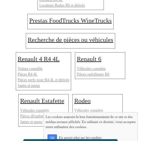
Locations Rodeo R6 et dérivés
Prestas FoodTrucks WineTrucks
Recherche de pièces ou véhicules
Renault 4 R4 4L
Renault 6
Voiture complète
Véhicules complets
Pièces R4 4L
Pièces spécifiques R6
Pièces perfo pour R4 4L et dérivés
Jantes et pneus
Renault Estafette
Rodeo
Véhicules complets
Véhicules complets
Pièces dEstafette
Pièces spcifiques Rodeo
Les cookies assurent le bon fonctionnement de ce site et des
Jantes et pneus
médias sociaux affichés. En utilisant ce dernier, vous acceptez
notre utilisation des cookies.
En savoir plus sur les cookies
OK