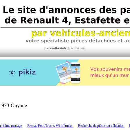
pieces-4l-estafette
.wifeo.com
973 Guyane
>
ns films mariage
Prestas FoodTrucks WineTrucks
Recherche de pièces ou véhicules