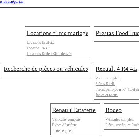
us de catégories
Locations films mariage
Prestas FoodTru
Locations Estafette
Location R4 4L
Locations Rodeo R6 et dérivés
Recherche de pièces ou véhicules
Renault 4 R4 4L
Voiture complète
Pièces R4 4L
Pièces perfo pour R4 4L et d
Jantes et pneus
Renault Estafette
Rodeo
Véhicules complets
Véhicules complets
Pièces dEstafette
Pièces spcifiques Rod
Jantes et pneus