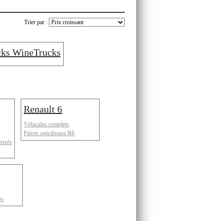
Trier par :
cks WineTrucks
Renault 6
Véhicules complets
Pièces spécifiques R6
érivés
eo