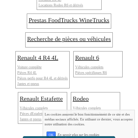
Locations Rodeo R6 et dérivés
Prestas FoodTrucks WineTrucks
Recherche de pièces ou véhicules
Renault 4 R4 4L
Renault 6
Voiture complète
Véhicules complets
Pièces R4 4L
Pièces spécifiques R6
Pièces perfo pour R4 4L et dérivés
Jantes et pneus
Renault Estafette
Rodeo
Véhicules complets
Véhicules complets
Pièces dEstafette
Pièces spcifiques Rodeo
Les cookies assurent le bon fonctionnement de ce site et des
Jantes et pneus
médias sociaux affichés. En utilisant ce dernier, vous acceptez
notre utilisation des cookies.
En savoir plus sur les cookies
OK