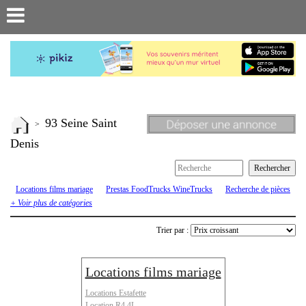
93 Seine Saint
>
Denis
Locations films mariage
Prestas FoodTrucks WineTrucks
Recherche de pièces
ou véhicules
Renault 4 R4 4L
Renault 6
Renault Estafette
Rodeo
+ Voir plus de catégories
Trier par :
Locations films mariage
Locations Estafette
Location R4 4L