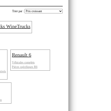
Trier par :
cks WineTrucks
Renault 6
Véhicules complets
Pièces spécifiques R6
érivés
eo