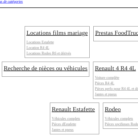
us de catégories
Locations films mariage
Prestas FoodTru
Locations Estafette
Location R4 4L
Locations Rodeo R6 et dérivés
Recherche de pièces ou véhicules
Renault 4 R4 4L
Voiture complète
Pièces R4 4L
Pièces perfo pour R4 4L et d
Jantes et pneus
Renault Estafette
Rodeo
Véhicules complets
Véhicules complets
Pièces dEstafette
Pièces spcifiques Rod
Jantes et pneus