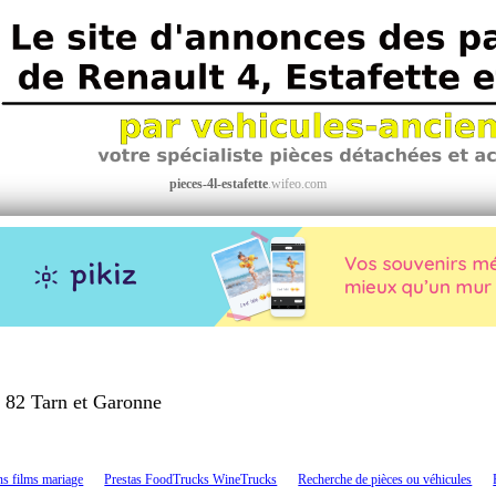
pieces-4l-estafette
.wifeo.com
82 Tarn et Garonne
>
ns films mariage
Prestas FoodTrucks WineTrucks
Recherche de pièces ou véhicules