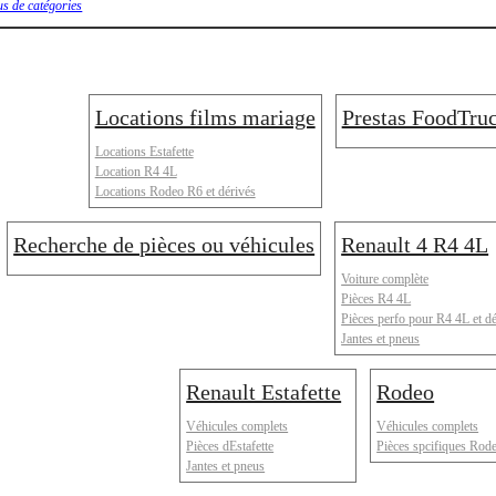
us de catégories
Locations films mariage
Prestas FoodTru
Locations Estafette
Location R4 4L
Locations Rodeo R6 et dérivés
Recherche de pièces ou véhicules
Renault 4 R4 4L
Voiture complète
Pièces R4 4L
Pièces perfo pour R4 4L et d
Jantes et pneus
Renault Estafette
Rodeo
Véhicules complets
Véhicules complets
Pièces dEstafette
Pièces spcifiques Rod
Jantes et pneus