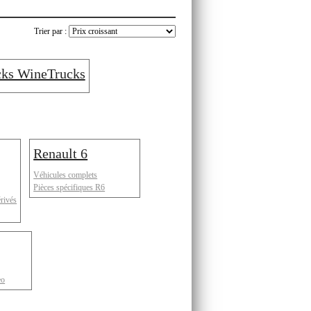
Trier par :
cks WineTrucks
Renault 6
Véhicules complets
Pièces spécifiques R6
érivés
eo