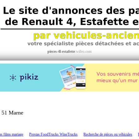
pieces-4l-estafette
.wifeo.com
51 Marne
>
ns films mariage
Prestas FoodTrucks WineTrucks
Recherche de pièces ou véhicules