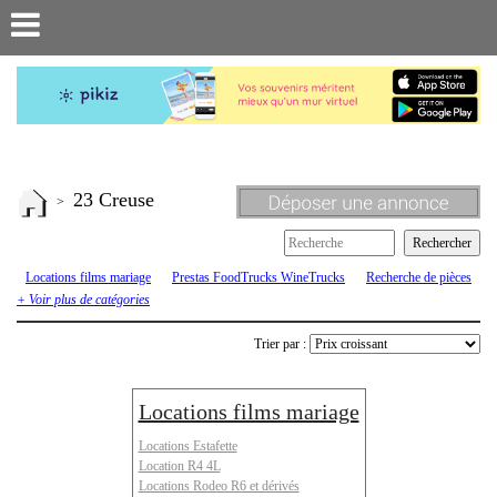
23 Creuse
>
Locations films mariage
Prestas FoodTrucks WineTrucks
Recherche de pièces
ou véhicules
Renault 4 R4 4L
Renault 6
Renault Estafette
Rodeo
+ Voir plus de catégories
Trier par :
Locations films mariage
Locations Estafette
Location R4 4L
Locations Rodeo R6 et dérivés