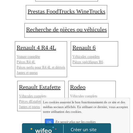
Prestas FoodTrucks WineTrucks
Recherche de pièces ou véhicules
Renault 4 R4 4L
Renault 6
Voiture complète
Véhicules complets
Pièces R4 4L
Pièces spécifiques R6
Pièces perfo pour R4 4L et dérivés
Jantes et pneus
Renault Estafette
Rodeo
Véhicules complets
Véhicules complets
Pièces dEstafette
Pièces spcifiques Rodeo
Les cookies assurent le bon fonctionnement de ce site et des
Jantes et pneus
médias sociaux affichés. En utilisant ce dernier, vous acceptez
notre utilisation des cookies.
En savoir plus sur les cookies
OK
Créer un site