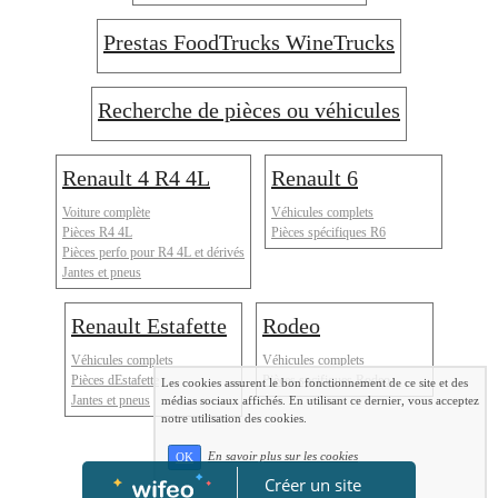
Prestas FoodTrucks WineTrucks
Recherche de pièces ou véhicules
Renault 4 R4 4L
Renault 6
Voiture complète
Véhicules complets
Pièces R4 4L
Pièces spécifiques R6
Pièces perfo pour R4 4L et dérivés
Jantes et pneus
Renault Estafette
Rodeo
Véhicules complets
Véhicules complets
Pièces dEstafette
Pièces spcifiques Rodeo
Les cookies assurent le bon fonctionnement de ce site et des
Jantes et pneus
médias sociaux affichés. En utilisant ce dernier, vous acceptez
notre utilisation des cookies.
En savoir plus sur les cookies
OK
Créer un site