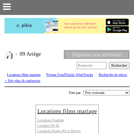
09 Ariège
>
Locations films mariage
Prestas FoodTrucks WineTrucks
Recherche de pièces
ou véhicules
Renault 4 R4 4L
Renault 6
Renault Estafette
Rodeo
+ Voir plus de catégories
Trier par :
Locations films mariage
Locations Estafette
Location R4 4L
Locations Rodeo R6 et dérivés