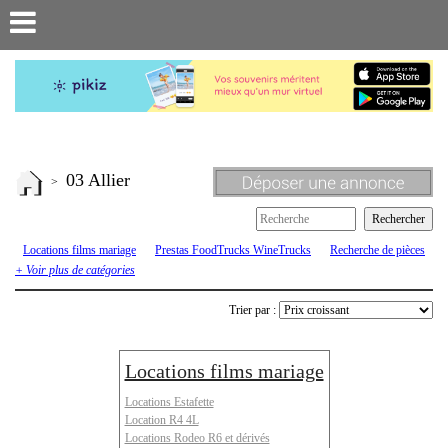
03 Allier
>
Locations films mariage
Prestas FoodTrucks WineTrucks
Recherche de pièces
ou véhicules
Renault 4 R4 4L
Renault 6
Renault Estafette
Rodeo
+ Voir plus de catégories
Trier par :
Locations films mariage
Locations Estafette
Location R4 4L
Locations Rodeo R6 et dérivés