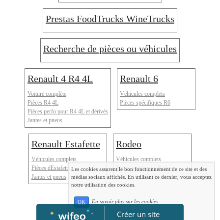
Prestas FoodTrucks WineTrucks
Recherche de pièces ou véhicules
Renault 4 R4 4L
Renault 6
Voiture complète
Véhicules complets
Pièces R4 4L
Pièces spécifiques R6
Pièces perfo pour R4 4L et dérivés
Jantes et pneus
Renault Estafette
Rodeo
Véhicules complets
Véhicules complets
Pièces dEstafette
Pièces spcifiques Rodeo
Les cookies assurent le bon fonctionnement de ce site et des
Jantes et pneus
médias sociaux affichés. En utilisant ce dernier, vous acceptez
notre utilisation des cookies.
En savoir plus sur les cookies
OK
Créer un site